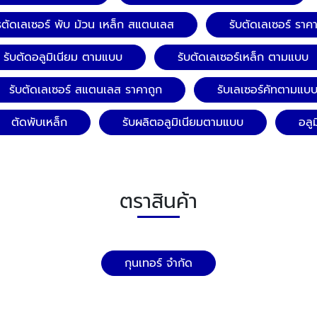
รตัดเลเซอร์ พับ ม้วน เหล็ก สแตนเลส
รับตัดเลเซอร์ ราค
รับตัดอลูมิเนียม ตามแบบ
รับตัดเลเซอร์เหล็ก ตามแบบ
รับตัดเลเซอร์ สแตนเลส ราคาถูก
รับเลเซอร์คัทตามแบ
ตัดพับเหล็ก
รับผลิตอลูมิเนียมตามแบบ
อลู
ตราสินค้า
กุนเทอร์ จำกัด