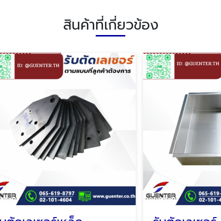
สินค้าที่เกี่ยวข้อง