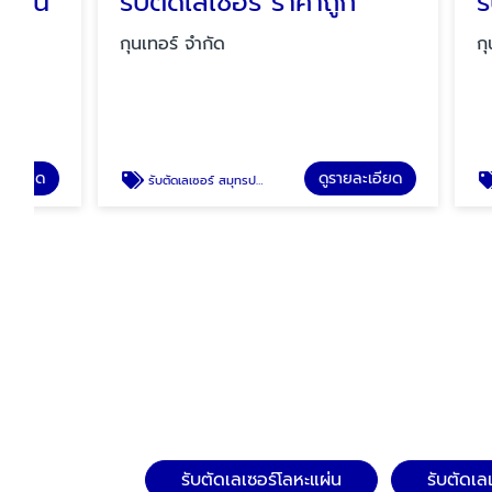
รับตัดเลเซอร์ ราคาถูก
รับตัดเ
กุนเทอร์ จำกัด
กุนเทอร์ จ
ดูรายละเอียด
รับตัดเลเซอร์ สมุทรปราการ
บริการ รับตัดเ
รับตัดเลเซอร์โลหะแผ่น
รับตัดเล