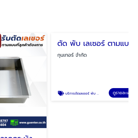
ตัด พับ เลเซอร์ ตามแบบ
กุนเทอร์ จำกัด
ดูรายละเอียด
บริการตัดเลเซอร์ พับ ม้วน เหล็ก สแตนเลส