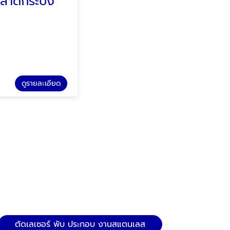
ระบัง
รายละเอียด
ตัดเลเซอร์ พับ ประกอบ งานสแตนเลส