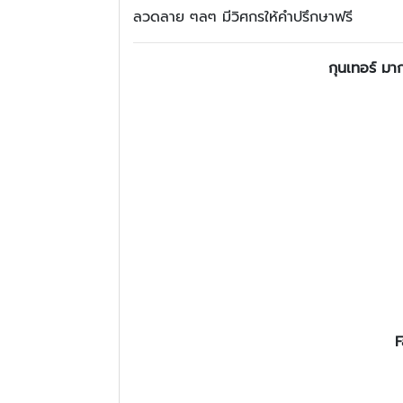
ลวดลาย ๆลๆ มีวิศกรให้คำปรึกษาฟรี
กุนเทอร์ ม