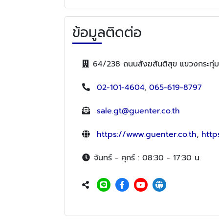
ข้อมูลติดต่อ
64/238 ถนนสังฆสันติสุข แขวงกระท
02-101-4604
,
065-619-8797
sale.gt@guenter.co.th
https://www.guenter.co.th
,
http
จันทร์ - ศุกร์ : 08:30 - 17:30 น.