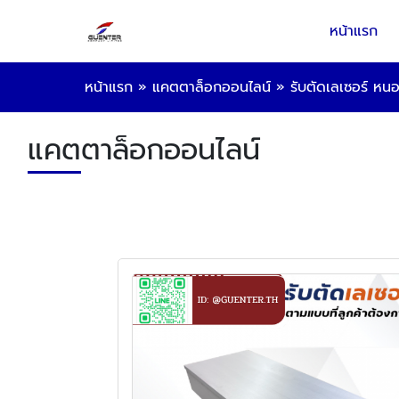
หน้าแรก
หน้าแรก
»
แคตตาล็อกออนไลน์
»
รับตัดเลเซอร์ ห
แคตตาล็อกออนไลน์