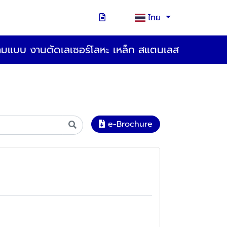
ไทย
ตามแบบ งานตัดเลเซอร์โลหะ เหล็ก สแตนเลส
e-Brochure